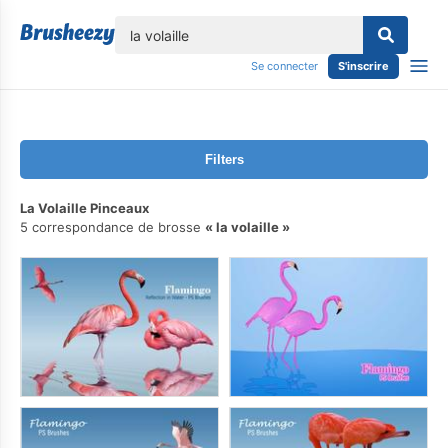
lose
Se connecter
S'inscrire
Filters
La Volaille Pinceaux
5 correspondance de brosse
la volaille