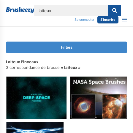
lose
Se connecter
S'inscrire
Filters
Laiteux Pinceaux
3 correspondance de brosse
laiteux