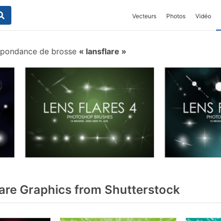
Vecteurs
Photos
Vidéo
spondance de brosse
lansflare
are Graphics from Shutterstock