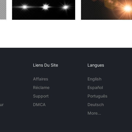
Liens Du Site
Langues
Affaires
English
Réclame
Español
Support
Português
ur
DMCA
Deutsch
More...