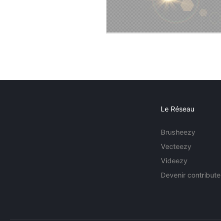
Le Réseau
Brusheezy
Vecteezy
Videezy
Devenir contribute