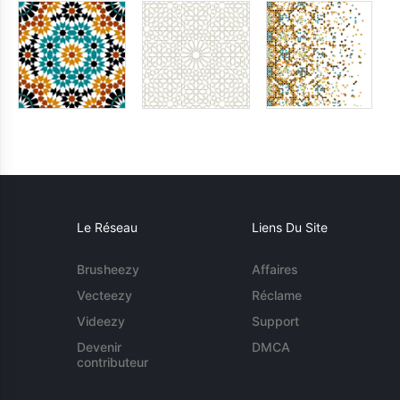
Le Réseau
Liens Du Site
Brusheezy
Affaires
Vecteezy
Réclame
Videezy
Support
Devenir
DMCA
contributeur