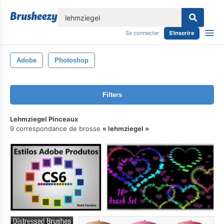
lose
Se connecter
S'inscrire
Adobe
Photoshop
Filters
Lehmziegel Pinceaux
9 correspondance de brosse
lehmziegel