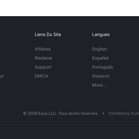
Liens Du Site
Langues
Affaires
English
Réclame
Español
Support
Português
ur
DMCA
Deutsch
More...
•
© 2026 Eezy LLC. Tous droits réservés
Conditions d'uti