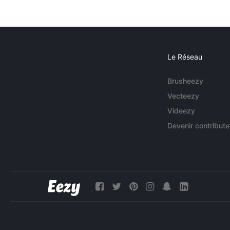
Le Réseau
Brusheezy
Vecteezy
Videezy
Devenir contribute