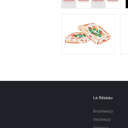
Le Réseau
Brusheezy
Vecteezy
Videezy