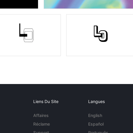
Liens Du Site
Langues
Affaires
English
Réclame
Español
Support
Português