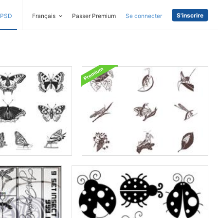
S'inscrire
PSD
Français
Passer Premium
Se connecter