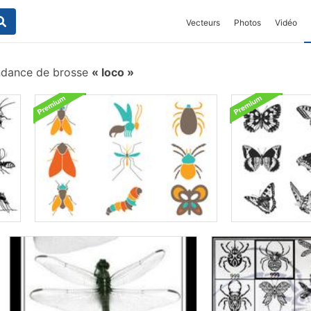
Vecteurs
Photos
Vidéo
ndance de brosse
loco