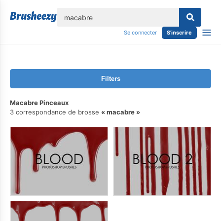
lose
Se connecter
S'inscrire
Filters
Macabre Pinceaux
3 correspondance de brosse
macabre