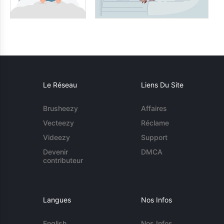
Le Réseau
Liens Du Site
Brusheezy
Affaires
Vecteezy
Réclame
Videezy
Support
Devenir
DMCA
contributeur
Langues
Nos Infos
English
Nos Infos