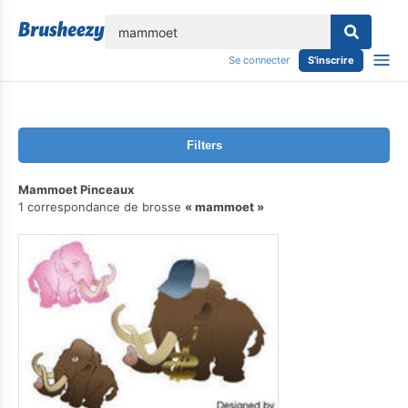
lose
Se connecter
S'inscrire
Filters
Mammoet Pinceaux
1 correspondance de brosse
mammoet