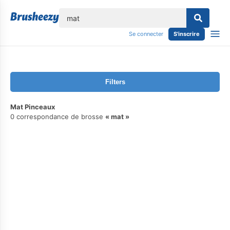
lose
Se connecter
S'inscrire
Filters
Mat Pinceaux
0 correspondance de brosse
mat