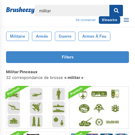
lose
Se connecter
S'inscrire
Militaire
Armée
Guerre
Armes À Feu
Filters
Militar Pinceaux
32 correspondance de brosse
militar