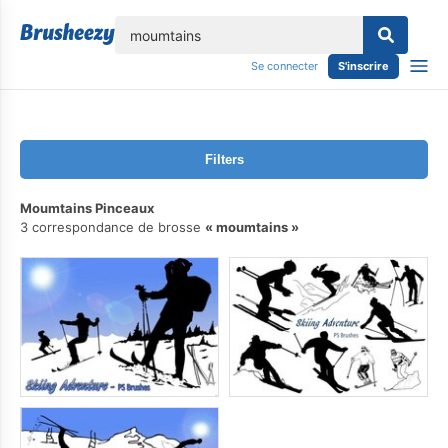
lose
Se connecter
S'inscrire
Filters
Moumtains Pinceaux
3 correspondance de brosse
moumtains