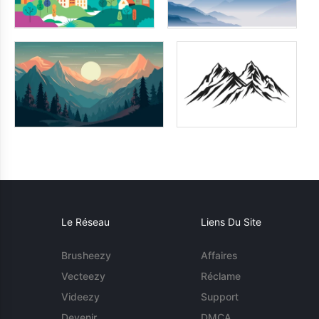
Le Réseau
Liens Du Site
Brusheezy
Affaires
Vecteezy
Réclame
Videezy
Support
Devenir
DMCA