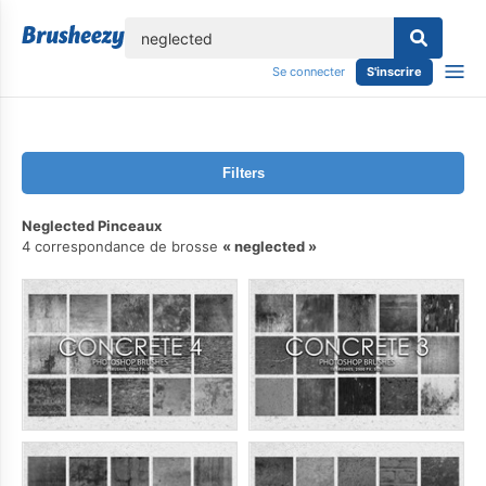
lose
Se connecter
S'inscrire
Filters
Neglected Pinceaux
4 correspondance de brosse
neglected