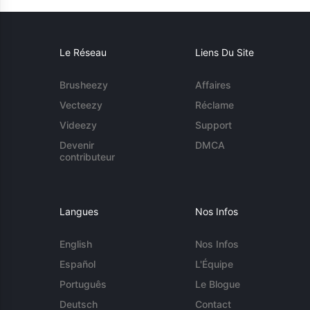
Le Réseau
Liens Du Site
Brusheezy
Affaires
Vecteezy
Réclame
Videezy
Support
Devenir
DMCA
contributeur
Langues
Nos Infos
English
Nos Infos
Español
L'Équipe
Português
Le Blogue
Deutsch
Contact