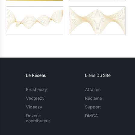
Le Réseau
Liens Du Site
Brusheezy
Affaires
Vecteezy
Réclame
Videezy
Support
Devenir
DMCA
contributeur