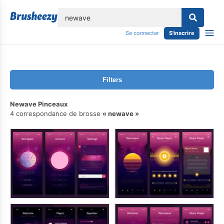
lose
Se connecter
S'inscrire
Filters
Newave Pinceaux
4 correspondance de brosse
newave