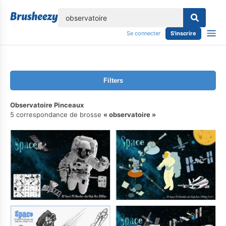
lose
Se connecter
S'inscrire
Filters
Observatoire Pinceaux
5 correspondance de brosse
observatoire