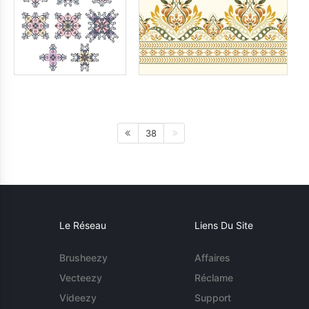
38
Le Réseau
Liens Du Site
Brusheezy
Affaires
Vecteezy
Réclame
Videezy
Support