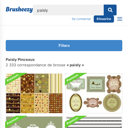
lose
Se connecter
S'inscrire
Filters
Paisly Pinceaux
2 333 correspondance de brosse
paisly