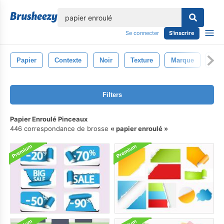
lose
Se connecter
S'inscrire
Papier
Contexte
Noir
Texture
Marque
Gri
Filters
Papier Enroulé Pinceaux
446 correspondance de brosse
papier enroulé