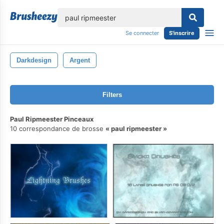
lose
Se connecter
S'inscrire
Darkdesign
Argent
Filters
Paul Ripmeester Pinceaux
10 correspondance de brosse
paul ripmeester