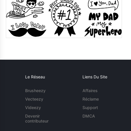
Le Réseau
Liens Du Site
Brusheezy
Affaires
Vecteezy
Réclame
Videezy
Support
Devenir
DMCA
contributeur