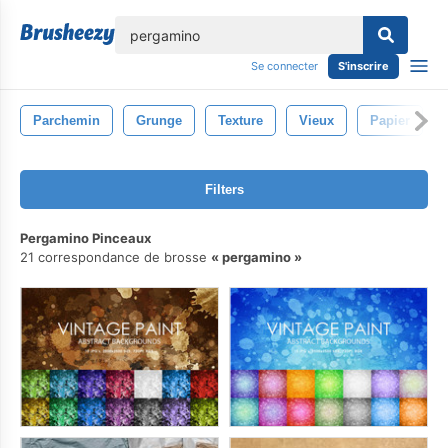
lose
Se connecter
S'inscrire
Parchemin
Grunge
Texture
Vieux
Papier
Filters
Pergamino Pinceaux
21 correspondance de brosse
pergamino