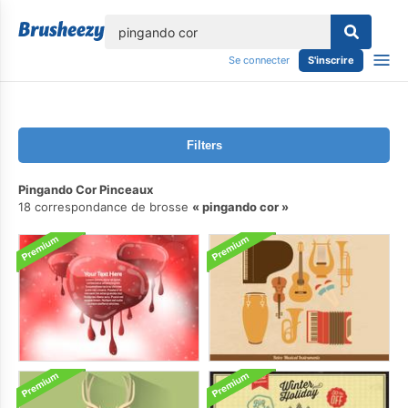
lose
Se connecter
S'inscrire
Filters
Pingando Cor Pinceaux
18 correspondance de brosse
pingando cor