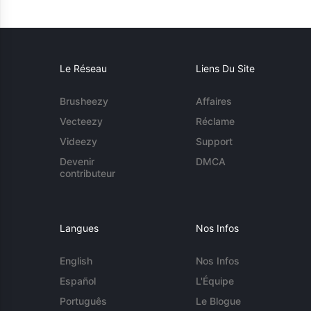
Le Réseau
Liens Du Site
Brusheezy
Affaires
Vecteezy
Réclame
Videezy
Support
Devenir
DMCA
contributeur
Langues
Nos Infos
English
Nos Infos
Español
L'Équipe
Português
Le Blogue