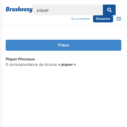
lose
Se connecter
S'inscrire
Filters
Piquer Pinceaux
0 correspondance de brosse
piquer