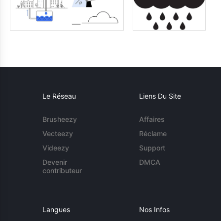
Le Réseau
Liens Du Site
Brusheezy
Affaires
Vecteezy
Réclame
Videezy
Support
Devenir
DMCA
contributeur
Langues
Nos Infos