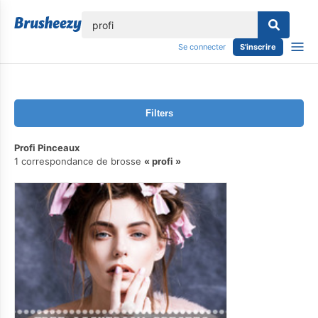
lose
Se connecter
S'inscrire
Filters
Profi Pinceaux
1 correspondance de brosse
profi