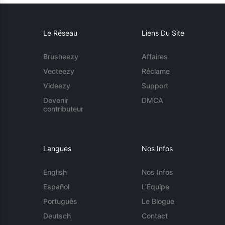
Le Réseau
Liens Du Site
Brusheezy
Affaires
Vecteezy
Réclame
Videezy
Support
Devenir
DMCA
contributeur
Langues
Nos Infos
English
Nos Infos
Español
L'Équipe
Português
Le Blogue
Deutsch
Contact