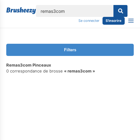
lose
Se connecter
S'inscrire
Filters
Remas3com Pinceaux
0 correspondance de brosse
remas3com