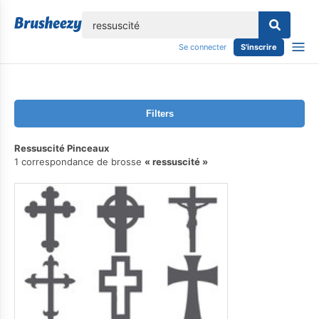
lose
Se connecter
S'inscrire
Filters
Ressuscité Pinceaux
1 correspondance de brosse
ressuscité