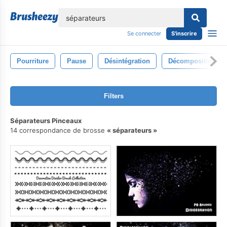
lose
Se connecter
S'inscrire
Pourriture
Pause
Désintégration
Décomposition
Filters
Séparateurs Pinceaux
14 correspondance de brosse
séparateurs