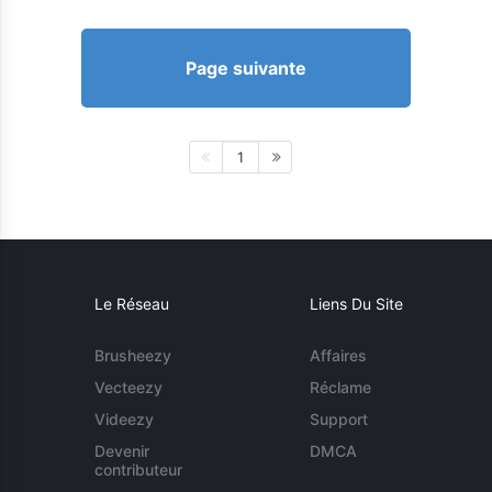
Page suivante
1
Le Réseau
Liens Du Site
Brusheezy
Affaires
Vecteezy
Réclame
Videezy
Support
Devenir
DMCA
contributeur