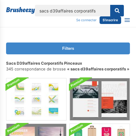
lose
Se connecter
S'inscrire
Filters
Sacs D39affaires Corporatifs Pinceaux
345 correspondance de brosse
sacs d39affaires corporatifs