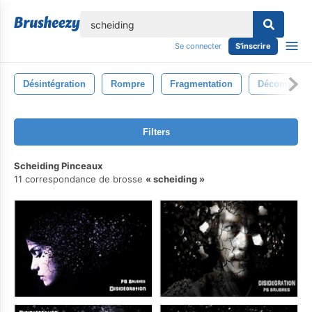
lose
Se connecter
S'inscrire
Désintégration
Rompre
Fragmentation
Décomposit
Filters
Scheiding Pinceaux
11 correspondance de brosse
scheiding