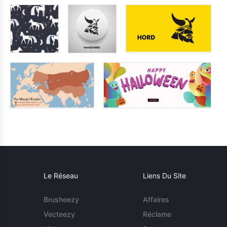
Le Réseau
Liens Du Site
Brusheezy
Affaires
Vecteezy
Réclame