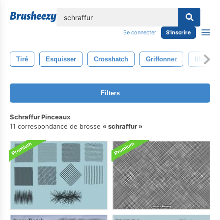
lose
Se connecter
S'inscrire
Tiré
Esquisser
Crosshatch
Griffonner
Illustrat
Filters
Schraffur Pinceaux
11 correspondance de brosse
schraffur