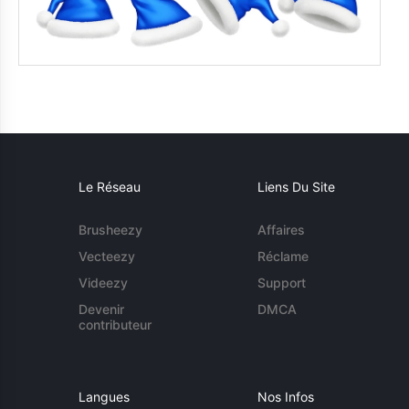
Le Réseau
Liens Du Site
Brusheezy
Affaires
Vecteezy
Réclame
Videezy
Support
Devenir
DMCA
contributeur
Langues
Nos Infos