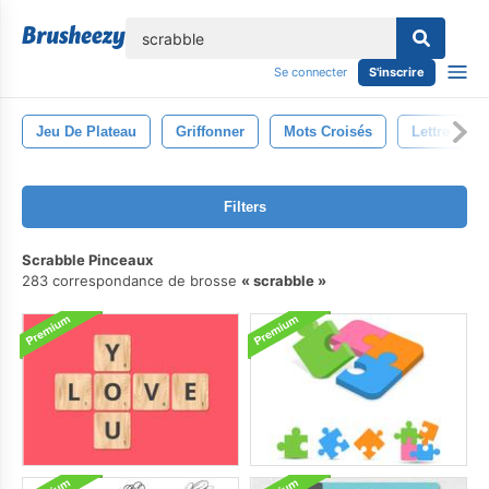
lose
Se connecter
S'inscrire
Jeu De Plateau
Griffonner
Mots Croisés
Lettre
Filters
Scrabble Pinceaux
283 correspondance de brosse
scrabble