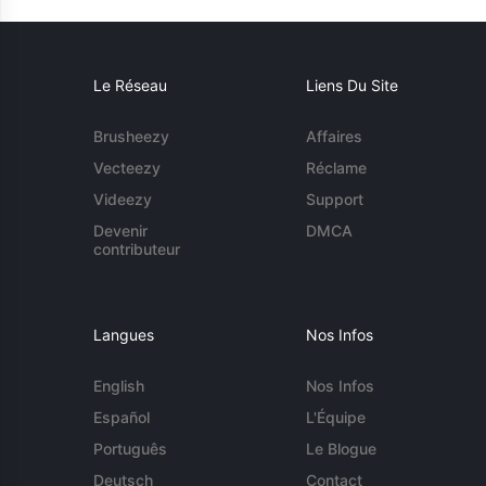
Le Réseau
Liens Du Site
Brusheezy
Affaires
Vecteezy
Réclame
Videezy
Support
Devenir
DMCA
contributeur
Langues
Nos Infos
English
Nos Infos
Español
L'Équipe
Português
Le Blogue
Deutsch
Contact