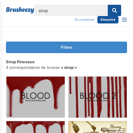
lose
Se connecter
S'inscrire
Filters
Sirop Pinceaux
4 correspondance de brosse
sirop