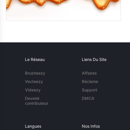
Le Réseau
Liens Du Site
Brusheezy
Affaires
Vecteezy
Réclame
Videezy
Support
Devenir
DMCA
contributeur
Langues
Nos Infos