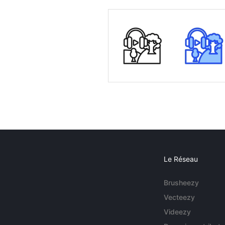
Le Réseau
Brusheezy
Vecteezy
Videezy