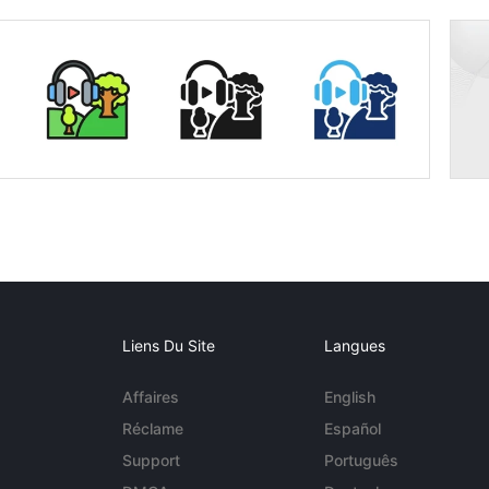
Liens Du Site
Langues
Affaires
English
Réclame
Español
Support
Português