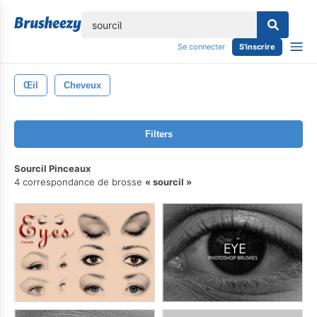
lose
Se connecter
S'inscrire
Œil
Cheveux
Filters
Sourcil Pinceaux
4 correspondance de brosse
sourcil