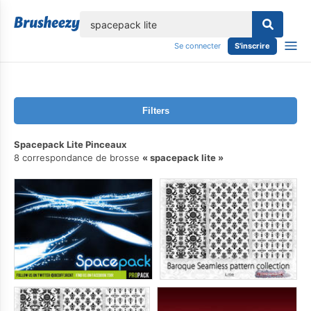
lose
Se connecter
S'inscrire
Filters
Spacepack Lite Pinceaux
8 correspondance de brosse
spacepack lite