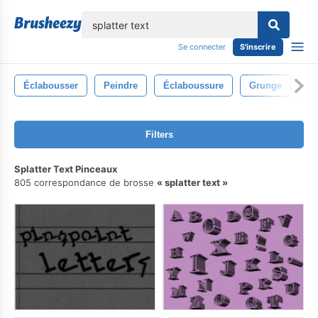
lose
Se connecter
S'inscrire
Éclabousser
Peindre
Éclaboussure
Grunge
Sp
Filters
Splatter Text Pinceaux
805 correspondance de brosse
splatter text