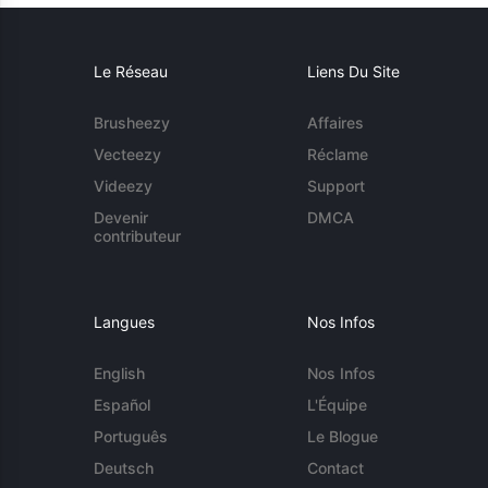
Le Réseau
Liens Du Site
Brusheezy
Affaires
Vecteezy
Réclame
Videezy
Support
Devenir
DMCA
contributeur
Langues
Nos Infos
English
Nos Infos
Español
L'Équipe
Português
Le Blogue
Deutsch
Contact