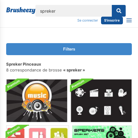
lose
Se connecter
S'inscrire
Filters
Spreker Pinceaux
8 correspondance de brosse
spreker