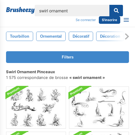
lose
Se connecter
S'inscrire
Tourbillon
Ornemental
Décoratif
Décoration
M
Filters
Swirl Ornament Pinceaux
1 575 correspondance de brosse
swirl ornament