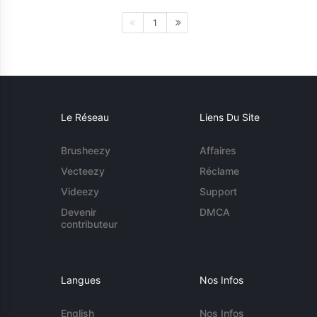
1
Le Réseau
Liens Du Site
Brusheezy
Affaires
Vecteezy
Réclame
Videezy
Support
Devenir
DMCA
contributeur
Langues
Nos Infos
English
Nos Infos