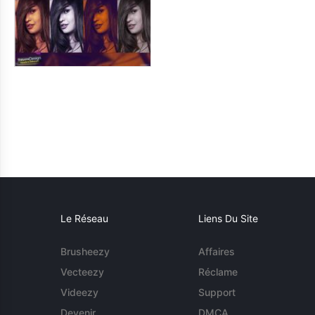
Le Réseau
Liens Du Site
Brusheezy
Affaires
Vecteezy
Réclame
Videezy
Support
Devenir
DMCA