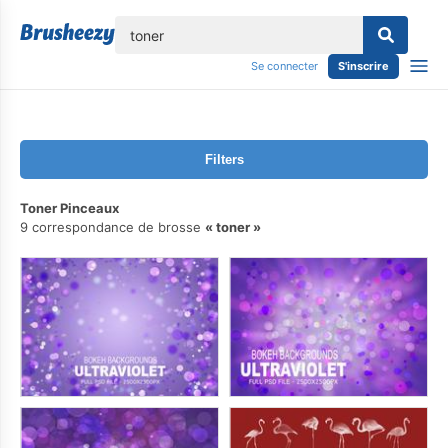
lose
Se connecter
S'inscrire
Filters
Toner Pinceaux
9 correspondance de brosse
toner