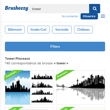
lose
Se connecter
S'inscrire
Bâtiment
Gratte-Ciel
Serviette
Château
Filters
Tower Pinceaux
140 correspondance de brosse
tower