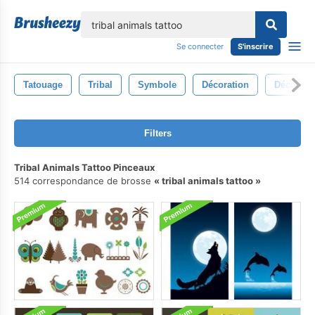
lose
Se connecter
S'inscrire
Tatouage
Tribal
Symbole
Décoration
Décor
Filters
Tribal Animals Tattoo Pinceaux
514 correspondance de brosse
tribal animals tattoo