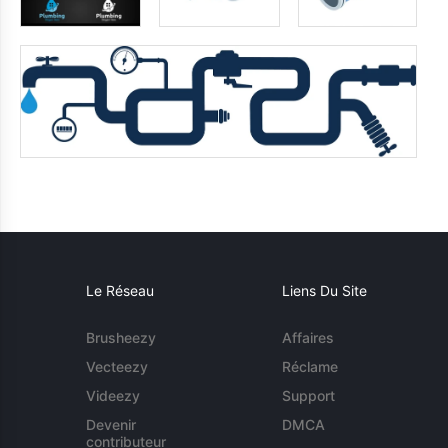
Le Réseau
Liens Du Site
Brusheezy
Affaires
Vecteezy
Réclame
Videezy
Support
Devenir
DMCA
contributeur