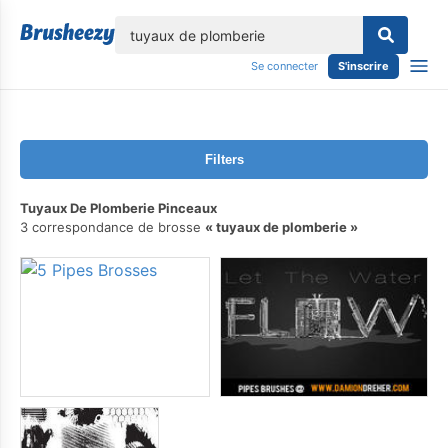
lose
Se connecter
S'inscrire
Filters
Tuyaux De Plomberie Pinceaux
3 correspondance de brosse
tuyaux de plomberie