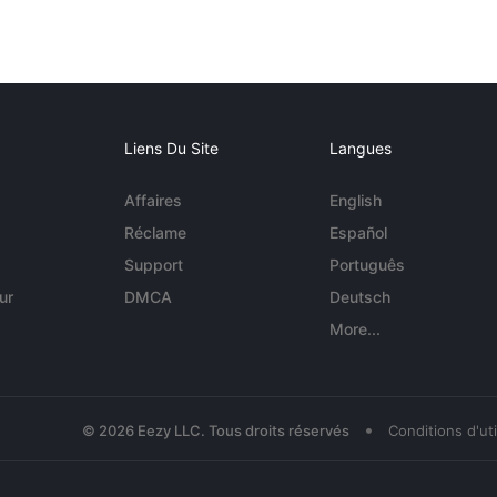
Liens Du Site
Langues
Affaires
English
Réclame
Español
Support
Português
ur
DMCA
Deutsch
More...
•
© 2026 Eezy LLC. Tous droits réservés
Conditions d'uti