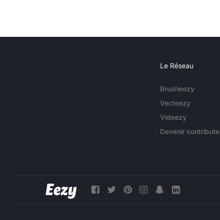
Le Réseau
Brusheezy
Vecteezy
Videezy
Devenir contribute