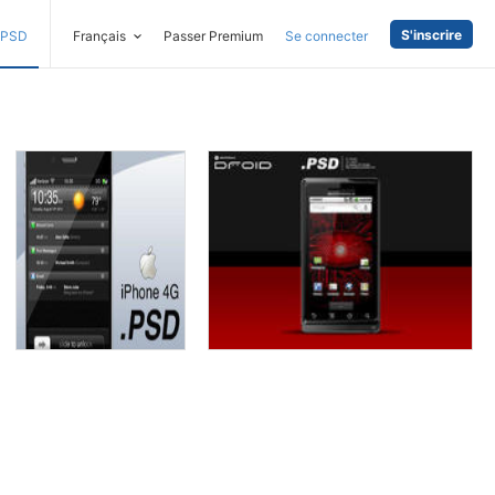
S'inscrire
PSD
Français
Passer Premium
Se connecter