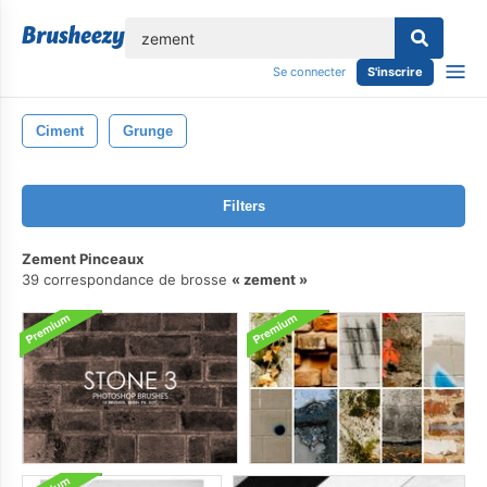
lose
Se connecter
S'inscrire
Ciment
Grunge
Filters
Zement Pinceaux
39 correspondance de brosse
zement