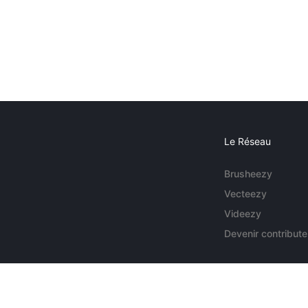
Le Réseau
Brusheezy
Vecteezy
Videezy
Devenir contribute