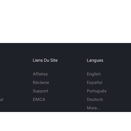
Liens Du Site
Langues
Affaires
English
Réclame
Español
Support
Português
ur
DMCA
Deutsch
More...