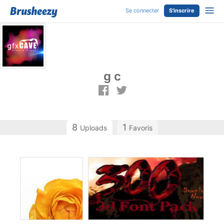
Se connecter
S'inscrire
g c
8
1
Uploads
Favoris