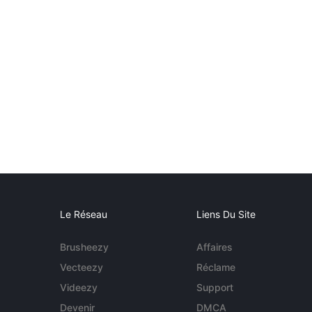
Le Réseau
Liens Du Site
Brusheezy
Affaires
Vecteezy
Réclame
Videezy
Support
Devenir
DMCA