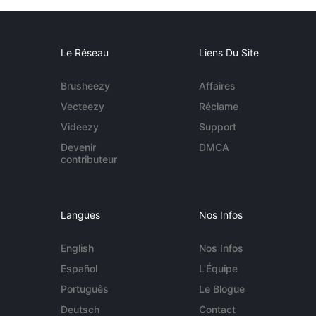
Le Réseau
Liens Du Site
Brusheezy
Affaires
Vecteezy
Réclame
Videezy
Support
Devenir
DMCA
contributeur
Langues
Nos Infos
English
Nos Infos
Español
L'Équipe
Português
Le Blogue
Deutsch
Contact