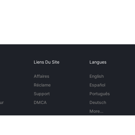
Liens Du Site
Langues
Affaires
English
Réclame
Español
Support
Português
ur
DMCA
Deutsch
More...