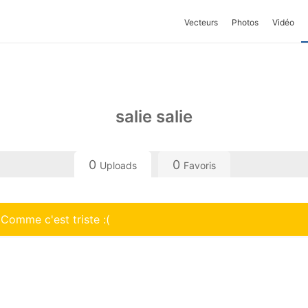
Vecteurs
Photos
Vidéo
salie salie
0
0
Uploads
Favoris
 Comme c'est triste :(