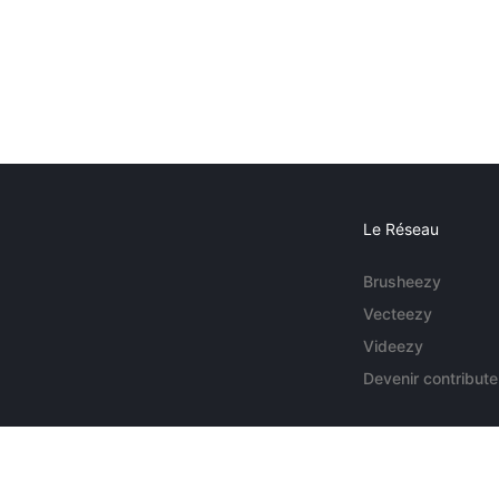
Le Réseau
Brusheezy
Vecteezy
Videezy
Devenir contribute