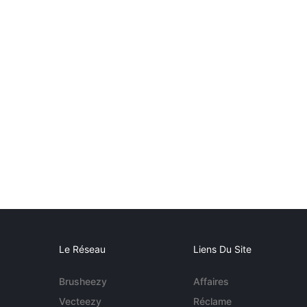
Le Réseau
Liens Du Site
Brusheezy
Affaires
Vecteezy
Réclame