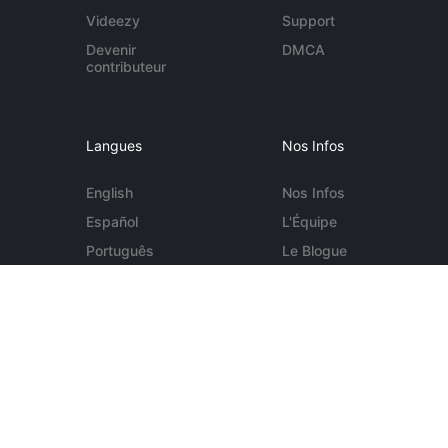
Videezy
Support
Devenir
DMCA
contributeur
Langues
Nos Infos
English
Nos Infos
Español
L'Équipe
Português
Le Blogue
Deutsch
Contact
More...