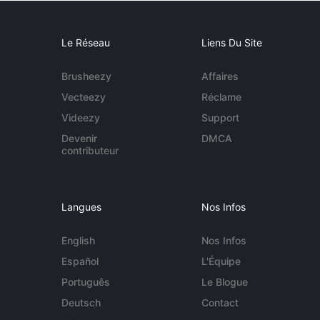
Le Réseau
Liens Du Site
Brusheezy
Affaires
Vecteezy
Réclame
Videezy
Support
Devenir
DMCA
contributeur
Langues
Nos Infos
English
Nos Infos
Español
L'Équipe
Português
Le Blogue
Deutsch
Contact