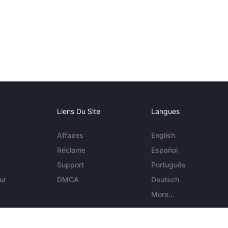
Liens Du Site
Langues
Affaires
English
Réclame
Español
Support
Português
ur
DMCA
Deutsch
More...