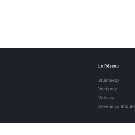
Le Réseau
Brusheezy
Vecteezy
Videezy
Devenir contribute