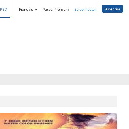
S'inscrire
PSD
Français
Passer Premium
Se connecter