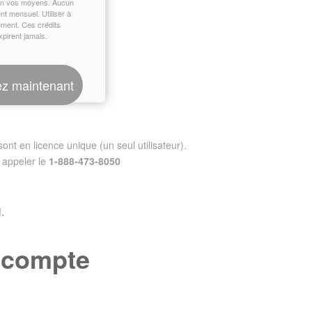
on vos moyens. Aucun
t mensuel. Utiliser à
oment. Ces crédits
xpirent jamais.
z maintenant
nt en licence unique (un seul utilisateur).
appeler le
1-888-473-8050
.
e compte