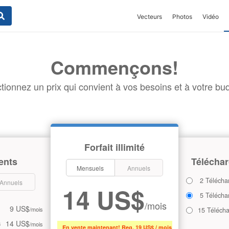
Vecteurs
Photos
Vidéo
Commençons!
tionnez un prix qui convient à vos besoins et à votre bud
Forfait illimité
ents
Téléchar
Mensuels
Annuels
2 Télécha
Annuels
14 US$
5 Télécha
/mois
9 US$
/mois
15 Téléch
14 US$
s
/mois
En vente maintenant! Reg. 19 US$ / mois