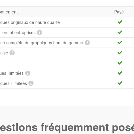
bonnement
Payé
iques originaux de haute qualité
uliers et entreprises
hèque complète de graphiques haut de gamme
quise
es illimitées
ues illimitées
estions fréquemment pos