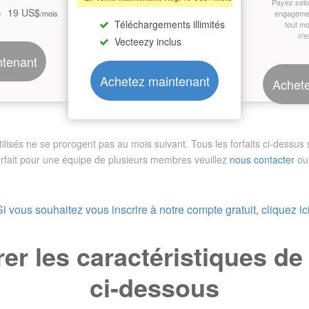
Payez sel
19 US$
s
/mois
engagemen
Téléchargements illimités
tout m
n'e
Vecteezy inclus
ntenant
Achetez maintenant
Achete
sés ne se prorogent pas au mois suivant. Tous les forfaits ci-dessus so
orfait pour une équipe de plusieurs membres
veuillez
nous contacter
ou 
Si vous souhaitez vous inscrire à notre compte gratuit, cliquez ici
r les caractéristiques d
ci-dessous