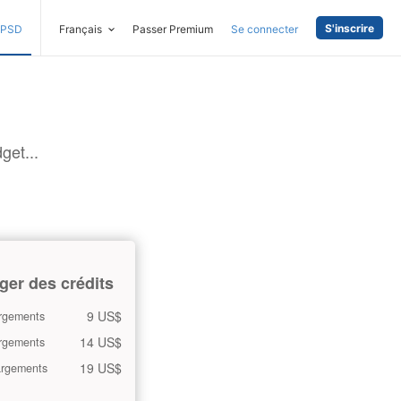
S'inscrire
PSD
Français
Passer Premium
Se connecter
get...
ger des crédits
9 US$
rgements
14 US$
rgements
19 US$
argements